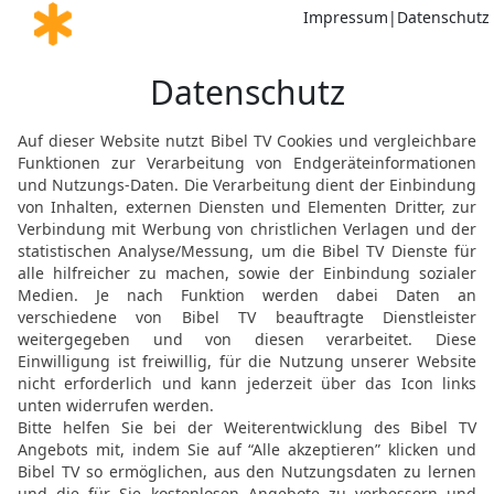
alles Fleisch.
13
Sie haben Weizen gesä
abgemüht und doch nicht
werden an euren Erträg
HERRN!
Weissagung gegen die f
Heilsankündigung für Is
14
So spricht der HERR 
das Erbteil antasten, da
Siehe, ich will sie aus i
Haus Juda aus ihrer Mitt
15
Und es soll geschehe
habe, will ich mich wied
wieder heimführen, jede
Land.
16
Und es wird geschehe