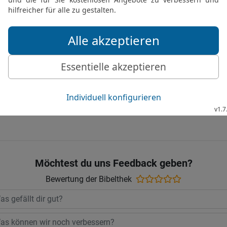
eifrig gelernt haben, s
»So wahr der HERR lebt!«
haben, beim Baal zu schw
Volkes aufgebaut werden
17
wenn sie aber nicht ge
Volk endgültig ausrotten 
© 2000 Genfer Bibelgesellschaft
Möchtest du uns Feedback geben?
Bewertung der Bibelthek