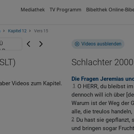
Mediathek
TV Programm
Bibelthek Online-Bibe
a
Kapitel 12
Vers 15
Videos ausblenden
SLT)
Schlachter 2000
Die Fragen Jeremias und
aber Videos zum Kapitel.
1
O HERR, du bleibst im 
dennoch will ich über [d
Warum ist der Weg der Go
alle, die treulos handeln
2
Du hast sie gepflanzt,
und bringen sogar Frucht