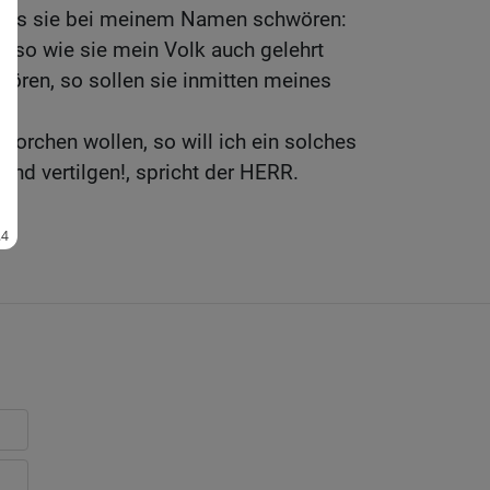
odass sie bei meinem Namen schwören:
, so wie sie mein Volk auch gelehrt
ören, so sollen sie inmitten meines
;
horchen wollen, so will ich ein solches
und vertilgen!, spricht der HERR.