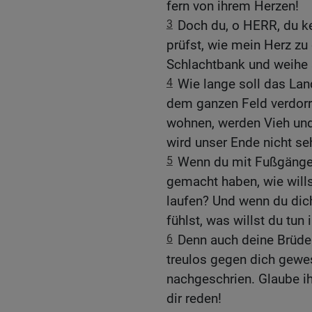
fern von ihrem Herzen!
3
Doch du, o HERR, du k
prüfst, wie mein Herz zu 
Schlachtbank und weihe s
4
Wie lange soll das La
dem ganzen Feld verdorre
wohnen, werden Vieh und
wird unser Ende nicht se
5
Wenn du mit Fußgänger
gemacht haben, wie will
laufen? Und wenn du dich
fühlst, was willst du tun
6
Denn auch deine Brüde
treulos gegen dich gewes
nachgeschrien. Glaube ih
dir reden!