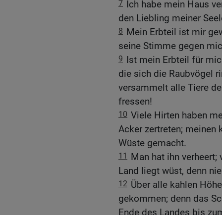
7
Ich habe mein Haus ver
den Liebling meiner Seel
8
Mein Erbteil ist mir g
seine Stimme gegen mich
9
Ist mein Erbteil für m
die sich die Raubvögel 
versammelt alle Tiere des
fressen!
10
Viele Hirten haben m
Acker zertreten; meinen 
Wüste gemacht.
11
Man hat ihn verheert; 
Land liegt wüst, denn n
12
Über alle kahlen Höhe
gekommen; denn das Sch
Ende des Landes bis zum 