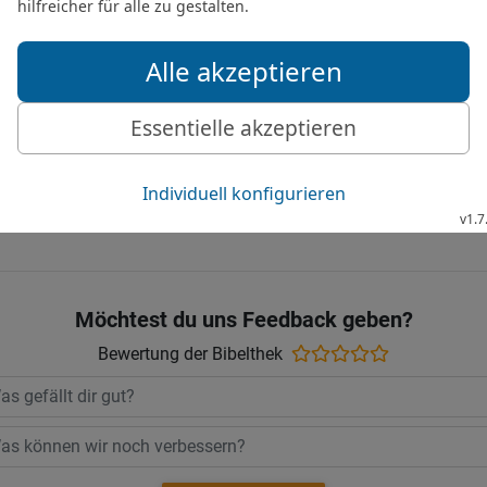
»So wahr der HERR lebt!«
haben, beim Baal zu schw
Volkes aufgebaut werden
17
wenn sie aber nicht ge
Volk endgültig ausrotten 
© 2000 Genfer Bibelgesellschaft
Möchtest du uns Feedback geben?
Bewertung der Bibelthek