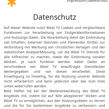
alles Fleisch.
13
Sie haben Weizen gesä
abgemüht und doch nicht
werden an euren Erträg
HERRN!
Weissagung gegen die f
Heilsankündigung für Is
14
So spricht der HERR 
das Erbteil antasten, da
Siehe, ich will sie aus i
Haus Juda aus ihrer Mitt
15
Und es soll geschehe
habe, will ich mich wiede
heimführen, jeden zu sei
16
Und es wird geschehe
eifrig gelernt haben, s