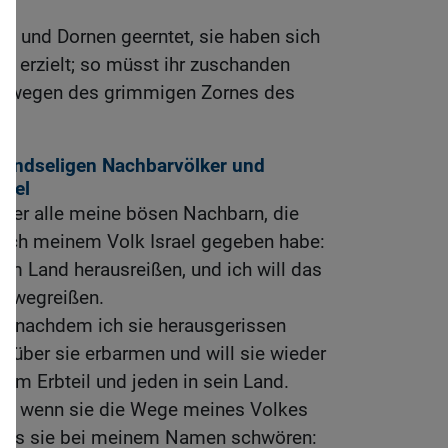
t und Dornen geerntet, sie haben sich
s erzielt; so müsst ihr zuschanden
en wegen des grimmigen Zornes des
eindseligen Nachbarvölker und
rael
über alle meine bösen Nachbarn, die
s ich meinem Volk Israel gegeben habe:
hrem Land herausreißen, und ich will das
e wegreißen.
n, nachdem ich sie herausgerissen
r über sie erbarmen und will sie wieder
nem Erbteil und jeden in sein Land.
n, wenn sie die Wege meines Volkes
odass sie bei meinem Namen schwören: