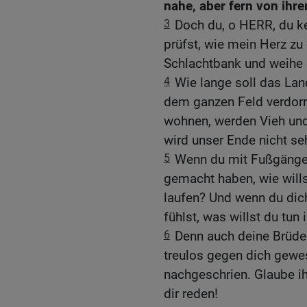
nahe, aber fern von ihr
3
Doch du, o HERR, du k
prüfst, wie mein Herz zu 
Schlachtbank und weihe s
4
Wie lange soll das La
dem ganzen Feld verdorre
wohnen, werden Vieh und
wird unser Ende nicht se
5
Wenn du mit Fußgänger
gemacht haben, wie will
laufen? Und wenn du dich
fühlst, was willst du tun
6
Denn auch deine Brüde
treulos gegen dich gewes
nachgeschrien. Glaube ih
dir reden!