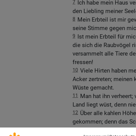
7
Ich habe mein Haus ver
den Liebling meiner Seel
8
Mein Erbteil ist mir g
seine Stimme gegen mich
9
Ist mein Erbteil für m
die sich die Raubvögel 
versammelt alle Tiere des
fressen!
10
Viele Hirten haben m
Acker zertreten; meinen 
Wüste gemacht.
11
Man hat ihn verheert; 
Land liegt wüst, denn n
12
Über alle kahlen Höhe
gekommen; denn das Sch
Ende des Landes bis zum 