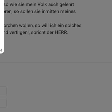
, so wie sie mein Volk auch gelehrt
ören, so sollen sie inmitten meines
;
horchen wollen, so will ich ein solches
und vertilgen!, spricht der HERR.