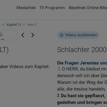
Mediathek
TV Programm
Bibelthek Online-Bibe
a
Kapitel 12
Vers 2
Videos ausblenden
LT)
Schlachter 2000
Die Fragen Jeremias und
aber Videos zum Kapitel.
1
O HERR, du bleibst im 
dennoch will ich über [d
Warum ist der Weg der Go
alle, die treulos handeln
2
Du hast sie gepflanzt,
gedeihen und bringen s