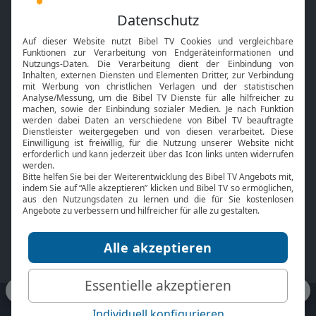
Feiertage
Mobile App
Interviews
Kids App
Neuigkeiten
Smart TV
HbbTV
Bibelthek Online-Bibel
Nächster Gottesdienst
Bibel TV
Service
Über uns
Kontakt
Jobs
TV-Empfang
Presse
FAQ
Mediadaten
bibeltv.de:
Impressum
Datenschutz
Nutzungsbedingungen