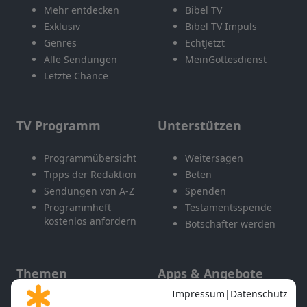
Mehr entdecken
Bibel TV
Exklusiv
Bibel TV Impuls
Genres
EchtJetzt
Alle Sendungen
MeinGottesdienst
Letzte Chance
TV Programm
Unterstützen
Programmübersicht
Weitersagen
Tipps der Redaktion
Beten
Sendungen von A-Z
Spenden
Programmheft
Testamentsspende
kostenlos anfordern
Botschafter werden
Themen
Apps & Angebote
Gott und Bibel erklärt
Newsletter