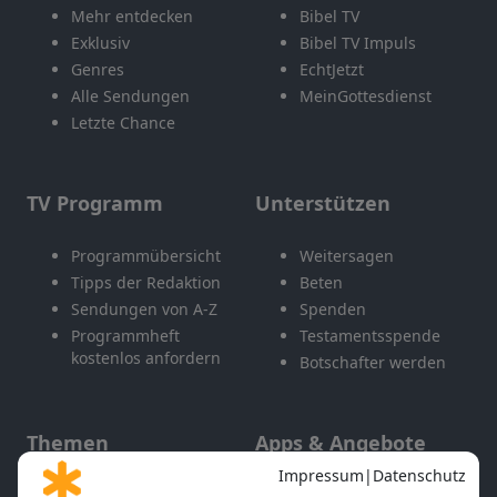
Mehr entdecken
Bibel TV
Exklusiv
Bibel TV Impuls
Genres
EchtJetzt
Alle Sendungen
MeinGottesdienst
Letzte Chance
TV Programm
Unterstützen
Programmübersicht
Weitersagen
Tipps der Redaktion
Beten
Sendungen von A-Z
Spenden
Programmheft
Testamentsspende
kostenlos anfordern
Botschafter werden
Themen
Apps & Angebote
Gott und Bibel erklärt
Newsletter