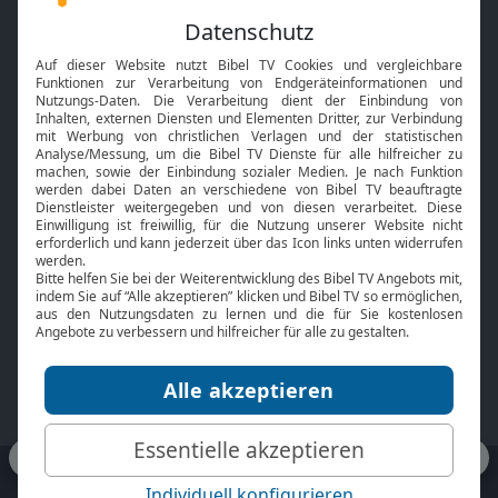
Feiertage
Mobile App
Interviews
Kids App
Neuigkeiten
Smart TV
HbbTV
Bibelthek Online-Bibel
Nächster Gottesdienst
Bibel TV
Service
Über uns
Kontakt
Jobs
TV-Empfang
Presse
FAQ
Mediadaten
bibeltv.de:
Impressum
Datenschutz
Nutzungsbedingungen