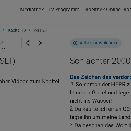
Mediathek
TV Programm
Bibelthek Online-Bibe
a
Kapitel 13
Vers 24
Videos ausblenden
SLT)
Schlachter 2000
Das Zeichen des verdor
aber Videos zum Kapitel.
1
So sprach der HERR zu
leinenen Gürtel und lege
nicht ins Wasser!
2
Da kaufte ich einen G
legte ihn um meine Lend
3
Da geschah das Wort 