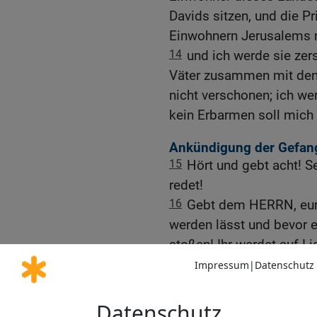
Davids sitzen, und die P
Einwohnern Jerusalems mi
14
und ich werde sie zer
Väter zusammen mit den S
nicht verschonen; ich we
kein Erbarmen soll mich 
Ankündigung der Gefang
15
Hört und gebt acht! S
redet!
16
Gebt dem HERRN, eurem
werden lässt und bevor 
stoßen! Ihr werdet auf Li
Todesschatten machen un
17
Wenn ihr aber nicht h
Verborgenen weinen weg