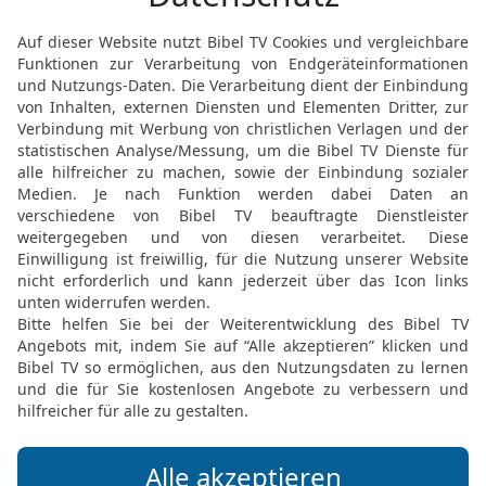
unaufhörlich weinen und 
HERRN gefangen weggefü
18
Sprich zu dem König u
herunter! Denn die Krone
gefallen.
19
Die Städte im Süden 
[sie]. Ganz Juda wird nu
vollständig weggeführt.
20
Hebt eure Augen auf 
herkommen! Wo ist die He
prächtige Herde?
21
Was willst du sagen, 
selbst an dich gewöhnt h
wird? Werden dich nicht
Frau?
22
Und wenn du dann in 