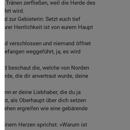
in Tränen zerfließen, weil die Herde des
hrt wird.
nd zur Gebieterin: Setzt euch tief
 eurer Herrlichkeit ist von eurem Haupt
sind verschlossen und niemand öffnet
n gefangen weggeführt, ja, es wird
und beschaut die, welche von Norden
rde, die dir anvertraut wurde, deine
wenn er deine Liebhaber, die du ja
ast, als Oberhaupt über dich setzen
 Wehen ergreifen wie eine gebärende
deinem Herzen sprichst: »Warum ist