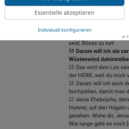
mir das zugestoßen?«, [s
deiner Sünde wurden dir
Fersen mit Gewalt entblö
23
Kann wohl ein Mohr s
seine Flecken? Dann könn
seid, Böses zu tun!
24
Darum will ich sie ze
Wüstenwind dahintreibe
25
Das wird dein Los sein
der HERR, weil du mich v
26
Darum will ich auch 
hochziehen, damit man d
27
deine Ehebrüche, dei
Hurerei; auf den Hügeln 
gesehen. Wehe dir, Jerus
Wie lange geht es noch [