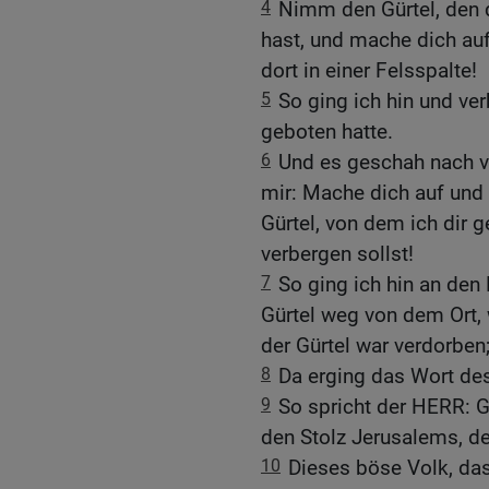
4
Nimm den Gürtel, den 
hast, und mache dich auf
dort in einer Felsspalte!
5
So ging ich hin und ve
geboten hatte.
6
Und es geschah nach v
mir: Mache dich auf und 
Gürtel, von dem ich dir g
verbergen sollst!
7
So ging ich hin an den
Gürtel weg von dem Ort, 
der Gürtel war verdorben;
8
Da erging das Wort d
9
So spricht der HERR: G
den Stolz Jerusalems, der
10
Dieses böse Volk, das