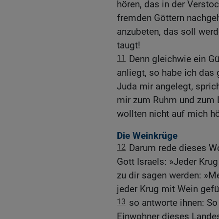
hören, das in der Versto
fremden Göttern nachgeh
anzubeten, das soll werd
taugt!
11
Denn gleichwie ein G
anliegt, so habe ich das
Juda mir angelegt, spric
mir zum Ruhm und zum Lob
wollten nicht auf mich h
Die Weinkrüge
12
Darum rede dieses Wor
Gott Israels: »Jeder Kru
zu dir sagen werden: »Me
jeder Krug mit Wein gefül
13
so antworte ihnen: So
Einwohner dieses Landes