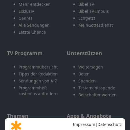
Mehr entdecken
Bibel TV
Exklusiv
Bibel TV Impuls
Genres
EchtJetzt
Alle Sendungen
MeinGottesdienst
Letzte Chance
TV Programm
Unterstützen
Programmübersicht
Weitersagen
Tipps der Redaktion
Beten
Sendungen von A-Z
Spenden
Programmheft
Testamentsspende
kostenlos anfordern
Botschafter werden
Themen
Apps & Angebote
Gott und Bibel erklärt
Newsletter