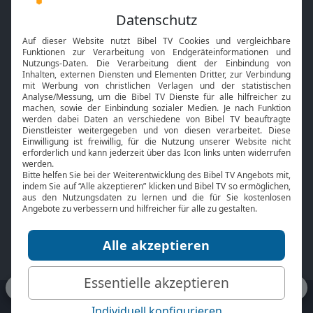
Feiertage
Mobile App
Interviews
Kids App
Neuigkeiten
Smart TV
HbbTV
Bibelthek Online-Bibel
Nächster Gottesdienst
Bibel TV
Service
Über uns
Kontakt
Jobs
TV-Empfang
Presse
FAQ
Mediadaten
bibeltv.de:
Impressum
Datenschutz
Nutzungsbedingungen