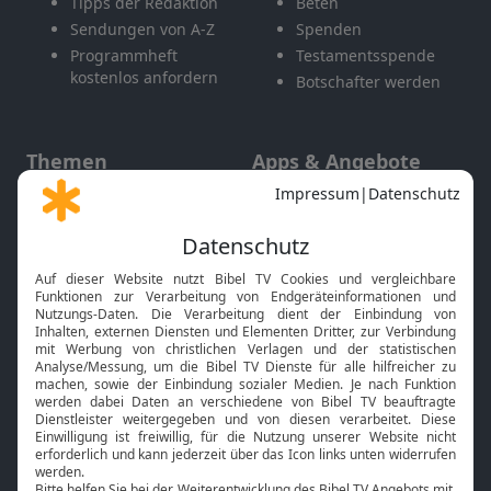
Tipps der Redaktion
Beten
Sendungen von A-Z
Spenden
Programmheft
Testamentsspende
kostenlos anfordern
Botschafter werden
Themen
Apps & Angebote
Gott und Bibel erklärt
Newsletter
Feiertage
Mobile App
Interviews
Kids App
Neuigkeiten
Smart TV
HbbTV
Bibelthek Online-Bibel
Nächster Gottesdienst
Bibel TV
Service