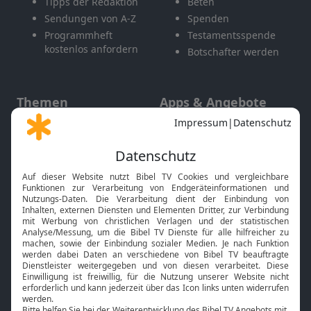
Tipps der Redaktion
Beten
Sendungen von A-Z
Spenden
Programmheft
Testamentsspende
kostenlos anfordern
Botschafter werden
Themen
Apps & Angebote
Gott und Bibel erklärt
Newsletter
Feiertage
Mobile App
Interviews
Kids App
Neuigkeiten
Smart TV
HbbTV
Bibelthek Online-Bibel
Nächster Gottesdienst
Bibel TV
Service