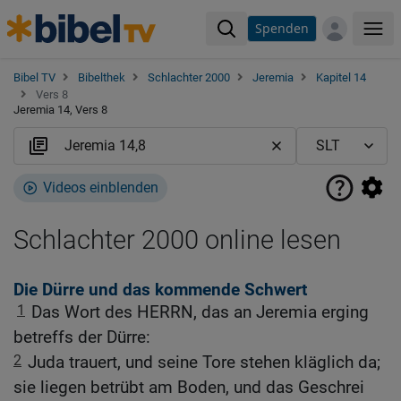
Spenden
Me
Bibel TV
Bibelthek
Schlachter 2000
Jeremia
Kapitel 14
Vers 8
Jeremia 14, Vers 8
Videos einblenden
Schlachter 2000 online lesen
Die Dürre und das kommende Schwert
1
Das Wort des HERRN, das an Jeremia erging
betreffs der Dürre:
2
Juda trauert, und seine Tore stehen kläglich da;
sie liegen betrübt am Boden, und das Geschrei