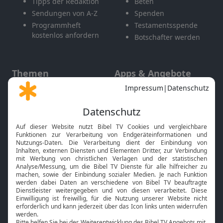
Tipps der Redaktion
Beten
Sendungen von A-Z
Spenden
Programmheft
Testamentsspende
kostenlos anfordern
Botschafter werden
Themen
Apps & Angebote
Gott und Bibel erklärt
Newsletter
Feiertage
Mobile App
Interviews
Kids App
Neuigkeiten
Smart TV
HbbTV
Bibelthek Online-Bibel
Nächster Gottesdienst
Bibel TV
Service