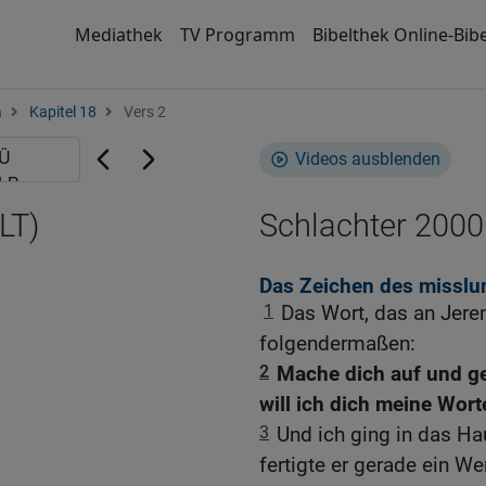
Mediathek
TV Programm
Bibelthek Online-Bibe
a
Kapitel 18
Vers 2
Videos ausblenden
LT)
Schlachter 2000
Das Zeichen des misslu
1
Das Wort, das an Jere
folgendermaßen:
2
Mache dich auf und ge
will ich dich meine Wort
3
Und ich ging in das Ha
fertigte er gerade ein W