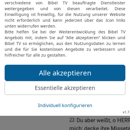
Widersacher!
20
Soll Gutes mit Bösem 
eine Grube gegraben habe
gestanden habe, um zu i
von ihnen abzuwenden!
21
So übergib nun ihre S
Gewalt des Schwertes aus
und Witwen werden; ihre 
ihre jungen Männer im K
werden!
22
Wehgeschrei erhebe s
plötzlich ein Kriegsheer 
eine Grube gegraben, um
haben sie heimlich Fallst
23
Du aber weißt, o HER
mich; decke ihre Missetat