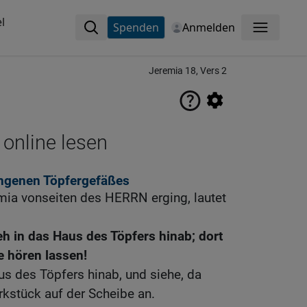
l
Spenden
Anmelden
Menü
Jeremia 18, Vers 2
 online lesen
ngenen Töpfergefäßes
mia vonseiten des HERRN erging, lautet
h in das Haus des Töpfers hinab; dort
e hören lassen!
us des Töpfers hinab, und siehe, da
erkstück auf der Scheibe an.