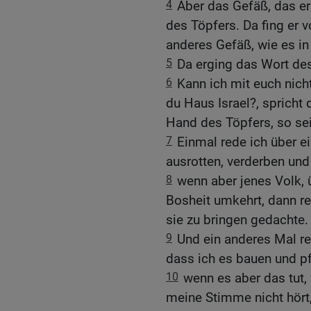
4
Aber das Gefäß, das er
des Töpfers. Da fing er
anderes Gefäß, wie es in
5
Da erging das Wort d
6
Kann ich mit euch nic
du Haus Israel?, spricht 
Hand des Töpfers, so sei
7
Einmal rede ich über ei
ausrotten, verderben und 
8
wenn aber jenes Volk, 
Bosheit umkehrt, dann re
sie zu bringen gedachte.
9
Und ein anderes Mal re
dass ich es bauen und pf
10
wenn es aber das tut,
meine Stimme nicht hört,