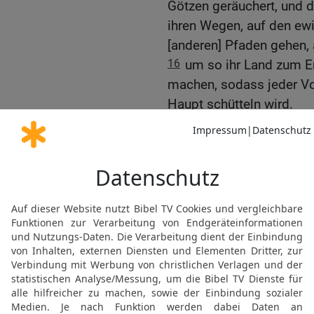
Götzen geräuchert, und d
ihren Wegen, auf den ew
[anderen] Pfaden gehen,
16
um so ihr Land zum E
machen, sodass jeder Vo
Haupt schütteln wird.
17
Wie durch den Ostwind
den Rücken und nicht das
Tag ihres Unheils!
Ein Anschlag gegen Jer
18
Da sprachen sie: »Ko
Anschläge ersinnen! Den
Priester, noch der Rat 
Propheten verlorengehen
niederschlagen, und lass
19
Achte du auf mich, o