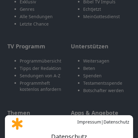
Exklusiv
Bibel TV Impuls
Genres
EchtJetzt
Alle Sendungen
MeinGottesdienst
Letzte Chance
TV Programm
Unterstützen
Programmübersicht
Weitersagen
Tipps der Redaktion
Beten
Sendungen von A-Z
Spenden
Programmheft
Testamentsspende
kostenlos anfordern
Botschafter werden
Themen
Apps & Angebote
Gott und Bibel erklärt
Newsletter
Feiertage
Mobile App