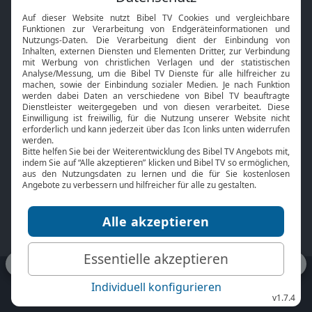
Interviews
Kids App
Neuigkeiten
Smart TV
HbbTV
Bibelthek Online-Bibel
Nächster Gottesdienst
Bibel TV
Service
Über uns
Kontakt
Jobs
TV-Empfang
Presse
FAQ
Mediadaten
bibeltv.de:
Impressum
Datenschutz
Nutzungsbedingungen
Fakten Bibel TV App