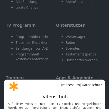
Alle Sendungen
MeinGottesdienst
Letzte Chance
TV Programm
Unterstützen
Programmübersicht
Weitersagen
Tipps der Redaktion
Beten
Sendungen von A-Z
Spenden
Programmheft
Testamentsspende
kostenlos anfordern
Botschafter werden
Themen
Apps & Angebote
Gott und Bibel erklärt
Newsletter
Feiertage
Mobile App
Interviews
Kids App
Neuigkeiten
Smart TV