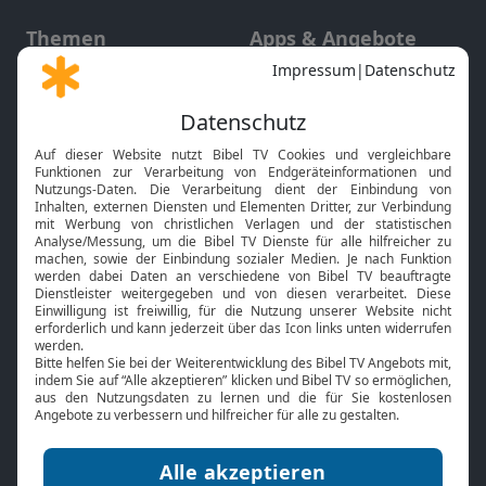
Themen
Apps & Angebote
Gott und Bibel erklärt
Newsletter
Feiertage
Mobile App
Interviews
Kids App
Neuigkeiten
Smart TV
HbbTV
Bibelthek Online-Bibel
Nächster Gottesdienst
Bibel TV
Service
Über uns
Kontakt
Jobs
TV-Empfang
Presse
FAQ
Mediadaten