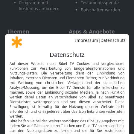
Programmheft
Testamentsspende
kostenlos anfordern
Botschafter werden
Themen
Apps & Angebote
Gott und Bibel erklärt
Newsletter
Feiertage
Mobile App
Interviews
Kids App
Neuigkeiten
Smart TV
HbbTV
Bibelthek Online-Bibel
Nächster Gottesdienst
Bibel TV
Service
Über uns
Kontakt
Jobs
TV-Empfang