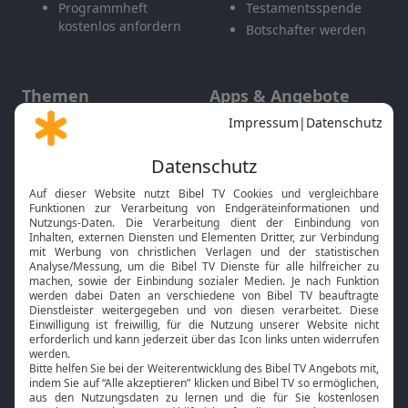
Programmheft
Testamentsspende
kostenlos anfordern
Botschafter werden
Themen
Apps & Angebote
Gott und Bibel erklärt
Newsletter
Feiertage
Mobile App
Interviews
Kids App
Neuigkeiten
Smart TV
HbbTV
Bibelthek Online-Bibel
Nächster Gottesdienst
Bibel TV
Service
Über uns
Kontakt
Jobs
TV-Empfang