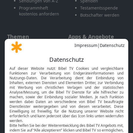
Sendungen von A-Z
Spenden
Programmheft
Testamentsspende
kostenlos anfordern
Botschafter werden
Themen
Apps & Angebote
Gott und Bibel erklärt
Newsletter
Feiertage
Mobile App
Interviews
Kids App
Neuigkeiten
Smart TV
HbbTV
Bibelthek Online-Bibel
Nächster Gottesdienst
Bibel TV
Service
Über uns
Kontakt