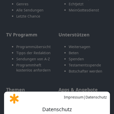
Genres
EchtJetzt
Alle Sendungen
MeinGottesdienst
Letzte Chance
TV Programm
Unterstützen
Programmübersicht
Weitersagen
Tipps der Redaktion
Beten
Sendungen von A-Z
Spenden
Programmheft
Testamentsspende
kostenlos anfordern
Botschafter werden
Themen
Apps & Angebote
Gott und Bibel erklärt
Newsletter
Feiertage
Mobile App
Interviews
Kids App