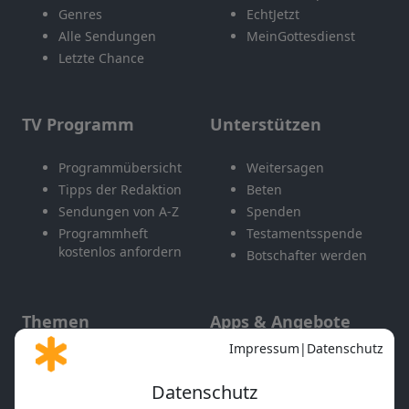
Genres
EchtJetzt
Alle Sendungen
MeinGottesdienst
Letzte Chance
TV Programm
Unterstützen
Programmübersicht
Weitersagen
Tipps der Redaktion
Beten
Sendungen von A-Z
Spenden
Programmheft
Testamentsspende
kostenlos anfordern
Botschafter werden
Themen
Apps & Angebote
Gott und Bibel erklärt
Newsletter
Feiertage
Mobile App
Interviews
Kids App