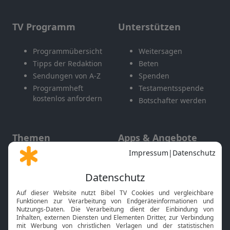
TV Programm
Unterstützen
Programmübersicht
Weitersagen
Tipps der Redaktion
Beten
Sendungen von A-Z
Spenden
Programmheft
Testamentsspende
kostenlos anfordern
Botschafter werden
Themen
Apps & Angebote
Gott und Bibel erklärt
Newsletter
Feiertage
Mobile App
Interviews
Kids App
Neuigkeiten
Smart TV
HbbTV
Bibelthek Online-Bibel