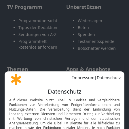
TV Programm
Unterstützen
Programmübersicht
Weitersagen
Tipps der Redaktion
Beten
Sendungen von A-Z
Spenden
Programmheft
Testamentsspende
kostenlos anfordern
Botschafter werden
Themen
Apps & Angebote
Gott und Bibel erklärt
Newsletter
Feiertage
Mobile App
Interviews
Kids App
Neuigkeiten
Smart TV
HbbTV
Bibelthek Online-Bibel
Nächster Gottesdienst