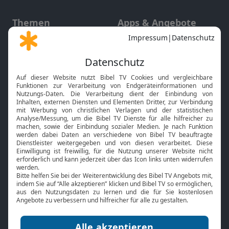
Themen
Apps & Angebote
Gott und Bibel erklärt
Newsletter
Feiertage
Mobile App
Interviews
Kids App
Neuigkeiten
Smart TV
HbbTV
Bibelthek Online-Bibel
Nächster Gottesdienst
Bibel TV
Service
Über uns
Kontakt
Jobs
TV-Empfang
Presse
FAQ
Mediadaten