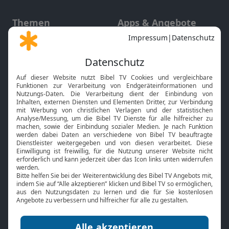
Themen
Apps & Angebote
Gott und Bibel erklärt
Newsletter
Feiertage
Mobile App
Interviews
Kids App
Neuigkeiten
Smart TV
HbbTV
Bibelthek Online-Bibel
Nächster Gottesdienst
Bibel TV
Service
Über uns
Kontakt
Jobs
TV-Empfang
Presse
FAQ
Mediadaten