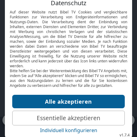
Feiertage
Mobile App
Interviews
Kids App
Neuigkeiten
Smart TV
HbbTV
Bibelthek Online-Bibel
Nächster Gottesdienst
Bibel TV
Service
Über uns
Kontakt
Jobs
TV-Empfang
Presse
FAQ
Mediadaten
bibeltv.de:
Impressum
Datenschutz
Nutzungsbedingungen
Fakten Bibel TV App