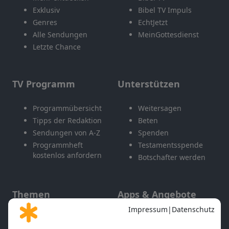
Exklusiv
Bibel TV Impuls
Genres
EchtJetzt
Alle Sendungen
MeinGottesdienst
Letzte Chance
TV Programm
Unterstützen
Programmübersicht
Weitersagen
Tipps der Redaktion
Beten
Sendungen von A-Z
Spenden
Programmheft
Testamentsspende
kostenlos anfordern
Botschafter werden
Themen
Apps & Angebote
Gott und Bibel erklärt
Newsletter