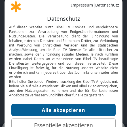
Gott und Bibel erklärt
Newsletter
Feiertage
Mobile App
Interviews
Kids App
Neuigkeiten
Smart TV
HbbTV
Bibelthek Online-Bibel
Nächster Gottesdienst
Bibel TV
Service
Über uns
Kontakt
Jobs
TV-Empfang
Presse
FAQ
Mediadaten