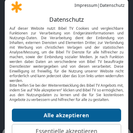
Gott und Bibel erklärt
Newsletter
Feiertage
Mobile App
Interviews
Kids App
Neuigkeiten
Smart TV
HbbTV
Bibelthek Online-Bibel
Nächster Gottesdienst
Bibel TV
Service
Über uns
Kontakt
Jobs
TV-Empfang
Presse
FAQ
Mediadaten