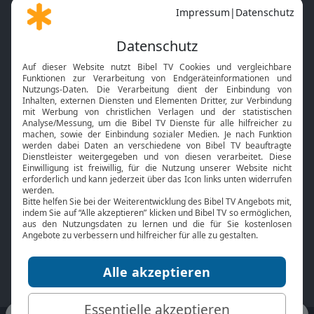
Gott und Bibel erklärt
Newsletter
Feiertage
Mobile App
Interviews
Kids App
Neuigkeiten
Smart TV
HbbTV
Bibelthek Online-Bibel
Nächster Gottesdienst
Bibel TV
Service
Über uns
Kontakt
Jobs
TV-Empfang
Presse
FAQ
Mediadaten