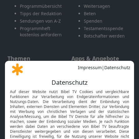
Programmübersicht
Weitersagen
Tipps der Redaktion
Beten
Sendungen von A-Z
Spenden
Programmheft
Testamentsspende
kostenlos anfordern
Botschafter werden
Themen
Apps & Angebote
Gott und Bibel erklärt
Newsletter
Feiertage
Mobile App
Interviews
Kids App
Neuigkeiten
Smart TV
HbbTV
Bibelthek Online-Bibel
Nächster Gottesdienst