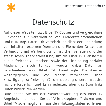
den Schall des Schopharh
nicht darauf achten!«
18
So hört nun, ihr Völk
ihnen geschieht!
19
Höre es, Erde! Siehe, 
kommen lassen, die Fruc
Worte haben sie nicht ge
verworfen.
20
Was soll mir der Wei
Gewürzrohr aus fernem L
wohlgefällig, und eure S
21
Darum, so spricht der
Steine des Anstoßes in 
zugleich daran zu Fall 
werden miteinander um
22
So spricht der HERR: