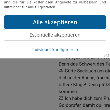
Land des Nordens, und e
äußersten Enden der Erd
23
Mit Bogen und Wurfsp
sie und ohne Erbarmen. 
Meeres, und auf Pferden 
Kampf gegen dich, o Toc
24
Als wir von ihnen hör
Angst ergriff uns, Wehen
25
Geh ja nicht aufs Feld
Denn das Schwert des Fe
26
Gürte Sacktuch um di
dich in der Asche; traue
bittere Klage! Denn plötz
kommen.
27
Ich habe dich zum Prü
Goldprüfer, damit du ihr