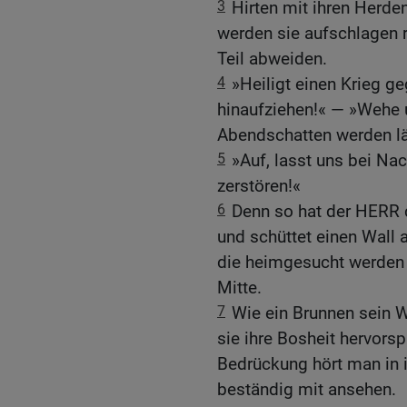
3
Hirten mit ihren Herde
werden sie aufschlagen r
Teil abweiden.
4
»Heiligt einen Krieg ge
hinaufziehen!« — »Wehe u
Abendschatten werden lä
5
»Auf, lasst uns bei Nac
zerstören!«
6
Denn so hat der HERR 
und schüttet einen Wall 
die heimgesucht werden so
Mitte.
7
Wie ein Brunnen sein W
sie ihre Bosheit hervors
Bedrückung hört man in 
beständig mit ansehen.