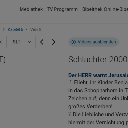
Mediathek
TV Programm
Bibelthek Online-Bibe
a
Kapitel 6
Vers 8
Videos ausblenden
T)
Schlachter 2000
Der HERR warnt Jerusal
1
Flieht, ihr Kinder Ben
in das Schopharhorn in T
Zeichen auf; denn ein Un
großes Verderben!
2
Die Liebliche und Verzä
hiermit der Vernichtung p