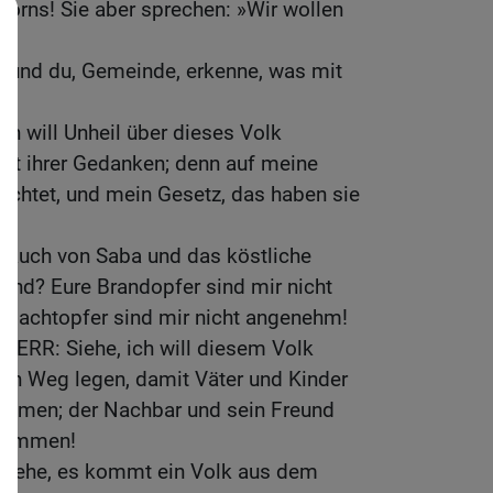
orns! Sie aber sprechen: »Wir wollen
er, und du, Gemeinde, erkenne, was mit
ich will Unheil über dieses Volk
ht ihrer Gedanken; denn auf meine
achtet, und mein Gesetz, das haben sie
hrauch von Saba und das köstliche
and? Eure Brandopfer sind mir nicht
chlachtopfer sind mir nicht angenehm!
 HERR: Siehe, ich will diesem Volk
den Weg legen, damit Väter und Kinder
kommen; der Nachbar und sein Freund
kommen!
 Siehe, es kommt ein Volk aus dem