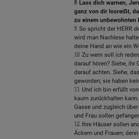
8
Lass dich warnen, Jer
ganz von dir losreißt, d
zu einem unbewohnten 
9
So spricht der HERR de
wird man Nachlese halt
deine Hand an wie ein W
10
Zu wem soll ich rede
darauf hören? Siehe, ihr 
darauf achten. Siehe, d
geworden; sie haben kein
11
Und ich bin erfüllt 
kaum zurückhalten kann. 
Gasse und zugleich über
und Frau sollen gefange
12
Ihre Häuser sollen a
Äckern und Frauen; denn