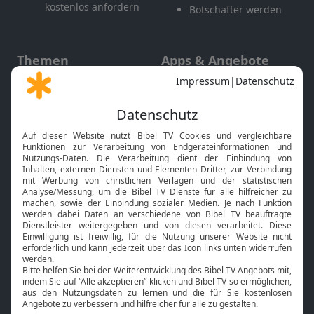
kostenlos anfordern
Botschafter werden
Themen
Apps & Angebote
Gott und Bibel erklärt
Newsletter
Feiertage
Mobile App
Interviews
Kids App
Neuigkeiten
Smart TV
HbbTV
Bibelthek Online-Bibel
Nächster Gottesdienst
Bibel TV
Service
Über uns
Kontakt
Jobs
TV-Empfang
Presse
FAQ