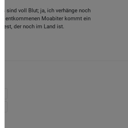
 sind voll Blut; ja, ich verhänge noch
die entkommenen Moabiter kommt ein
rest, der noch im Land ist.