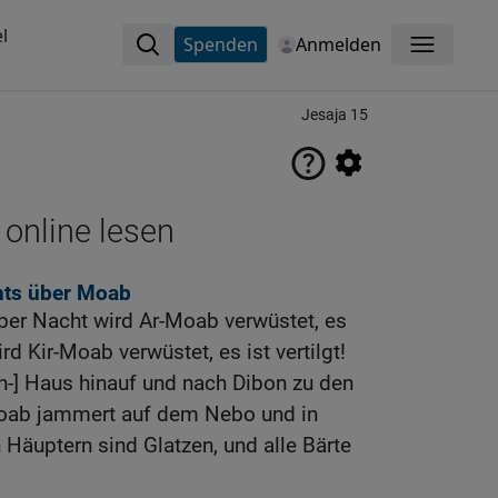
l
Spenden
Anmelden
Menü
Jesaja 15
 online lesen
hts über Moab
ber Nacht wird Ar-Moab verwüstet, es
ird Kir-Moab verwüstet, es ist vertilgt!
n-] Haus hinauf und nach Dibon zu den
oab jammert auf dem Nebo und in
 Häuptern sind Glatzen, und alle Bärte