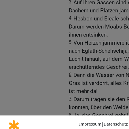
3
Auf ihren Gassen sind 
Dächern und Plätzen jamm
4
Hesbon und Eleale schr
Darum werden Moabs Bewa
ihnen entsinken.
5
Von Herzen jammere ic
nach Eglath-Schelischija
Luchit hinauf, auf dem 
erschütterndes Geschrei.
6
Denn die Wasser von N
Gras ist verdorrt, alles
ist mehr da!
7
Darum tragen sie den R
konnten, über den Weide
8
Ja, das Geschrei geht
Wehklagen reicht bis nac