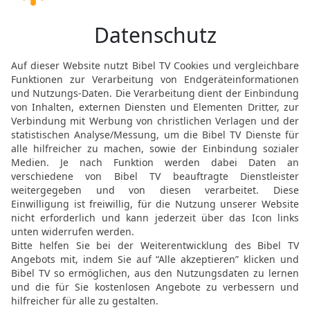
Geheul.
9
Denn die Wasser Dimons
mehr über Dimon: über 
Löwe, auch über den Über
© 2000 Genfer Bibelgesellschaft
Möchtest du uns Feedback geben?
Bewertung der Bibelthek
FEEDBACK SENDEN