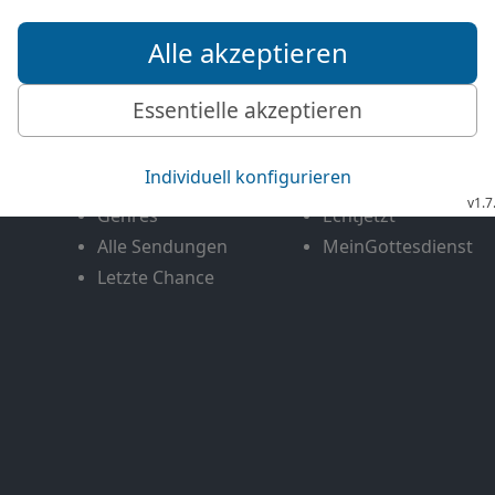
Mediathek
Livestream
Mehr entdecken
Bibel TV
Exklusiv
Bibel TV Impuls
Genres
EchtJetzt
Alle Sendungen
MeinGottesdienst
Letzte Chance