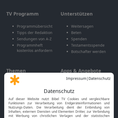
TV Programm
Unterstützen
Programmübersicht
Weitersagen
Tipps der Redaktion
Beten
Sendungen von A-Z
Spenden
Programmheft
Testamentsspende
kostenlos anfordern
Botschafter werden
Themen
Apps & Angebote
Gott und Bibel erklärt
Newsletter
Feiertage
Mobile App
Interviews
Kids App
Neuigkeiten
Smart TV
HbbTV
Bibelthek Online-Bibel