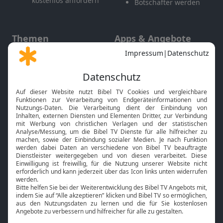
kostenlos anfordern
Botschafter werden
Themen
Apps & Angebote
Gott und Bibel erklärt
Newsletter
Feiertage
Mobile App
Interviews
Kids App
Neuigkeiten
Smart TV
HbbTV
Bibelthek Online-Bibel
Nächster Gottesdienst
Bibel TV
Service
Über uns
Kontakt
Jobs
TV-Empfang
Presse
FAQ