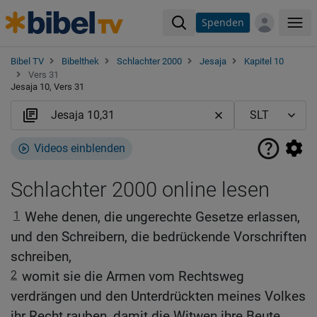
Spenden
Me
Bibel TV
Bibelthek
Schlachter 2000
Jesaja
Kapitel 10
Vers 31
Jesaja 10, Vers 31
Videos einblenden
Schlachter 2000 online lesen
1
Wehe denen, die ungerechte Gesetze erlassen,
und den Schreibern, die bedrückende Vorschriften
schreiben,
2
womit sie die Armen vom Rechtsweg
verdrängen und den Unterdrückten meines Volkes
ihr Recht rauben, damit die Witwen ihre Beute