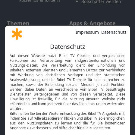
kostenlos anfordern
Botschafter werden
Themen
Apps & Angebote
Gott und Bibel erklärt
Newsletter
Feiertage
Mobile App
Interviews
Kids App
Neuigkeiten
Smart TV
HbbTV
Bibelthek Online-Bibel
Nächster Gottesdienst
Bibel TV
Service
Über uns
Kontakt
Jobs
TV-Empfang
Presse
FAQ