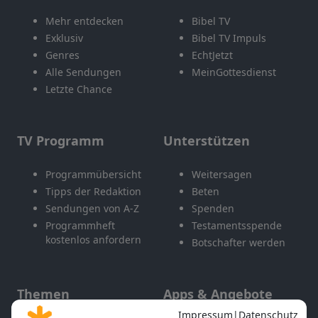
Mehr entdecken
Bibel TV
Exklusiv
Bibel TV Impuls
Genres
EchtJetzt
Alle Sendungen
MeinGottesdienst
Letzte Chance
TV Programm
Unterstützen
Programmübersicht
Weitersagen
Tipps der Redaktion
Beten
Sendungen von A-Z
Spenden
Programmheft
Testamentsspende
kostenlos anfordern
Botschafter werden
Themen
Apps & Angebote