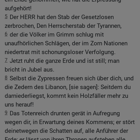
aufgehört!
5
Der HERR hat den Stab der Gesetzlosen
zerbrochen, Den Herrscherstab der Tyrannen,
6
der die Völker im Grimm schlug mit
unaufhörlichen Schlägen, der im Zorn Nationen
niedertrat mit schonungsloser Verfolgung.
7
Jetzt ruht die ganze Erde und ist still; man
bricht in Jubel aus.
8
Selbst die Zypressen freuen sich über dich, und
die Zedern des Libanon, [sie sagen]: Seitdem du
darniederliegst, kommt kein Holzfäller mehr zu
uns herauf!
9
Das Totenreich drunten gerät in Aufregung
wegen dir, in Erwartung deines Kommens; er stört
deinetwegen die Schatten auf, alle Anführer der
Erde; er lässt von ihren Thronen aufstehen alle