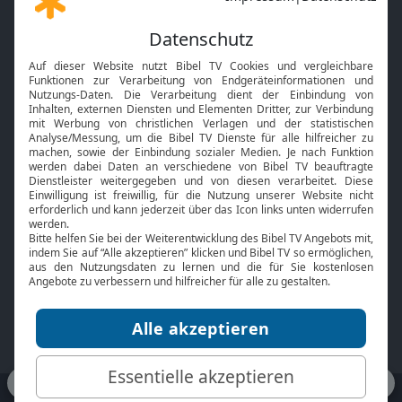
Gott und Bibel erklärt
Newsletter
Feiertage
Mobile App
Interviews
Kids App
Neuigkeiten
Smart TV
HbbTV
Bibelthek Online-Bibel
Nächster Gottesdienst
Bibel TV
Service
Über uns
Kontakt
Jobs
TV-Empfang
Presse
FAQ
Mediadaten
bibeltv.de:
Impressum
Datenschutz