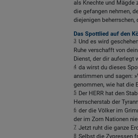
als Knechte und Mägde z
die gefangen nehmen, de
diejenigen beherrschen, 
Das Spottlied auf den K
3
Und es wird geschehen
Ruhe verschafft von dei
Dienst, der dir auferlegt 
4
da wirst du dieses Spo
anstimmen und sagen: »W
genommen, wie hat die E
5
Der HERR hat den Stab
Herrscherstab der Tyrann
6
der die Völker im Grim
der im Zorn Nationen nie
7
Jetzt ruht die ganze Erd
8
Selbst die Zypressen f