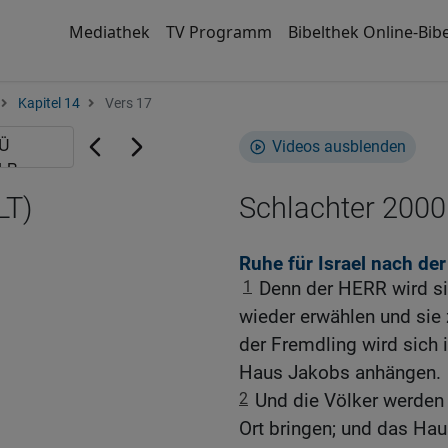
Mediathek
TV Programm
Bibelthek Online-Bibe
Kapitel 14
Vers 17
Videos ausblenden
LT)
Schlachter 2000
Ruhe für Israel nach de
1
Denn der HERR wird si
wieder erwählen und sie 
der Fremdling wird sich
Haus Jakobs anhängen.
2
Und die Völker werden 
Ort bringen; und das Ha