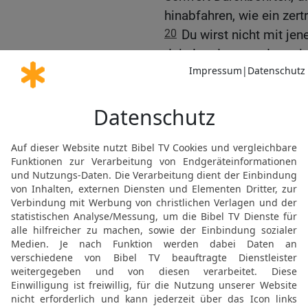
hinabfahren, wie ein zert
20
Du wirst nicht mit je
dein Land zugrunde geric
der Übeltäter wird in Ew
21
Richtet eine Schlacht
Missetat ihrer Väter wil
und die Erde in Besitz n
machen!«
22
Ich will gegen sie au
Heerscharen, und von Ba
Spross und Schössling!, 
23
Und ich will es zum B
Wassersümpfen und will
Verderbens!, spricht de
Weissagung gegen Assy