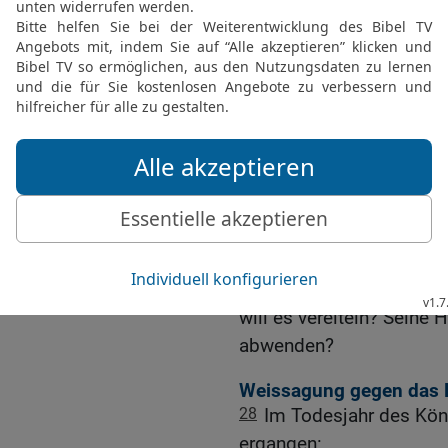
24
Der HERR der Heersch
Fürwahr, es soll gesche
und es soll zustande ko
25
Ich will den Assyrer 
will ihn zertreten auf me
ihnen genommen werden u
fallen.
26
Das ist der Ratschlus
Erde, und dies ist die Ha
Völker!
27
Denn der HERR der He
will es vereiteln? Seine 
abwenden?
Weissagung gegen das L
28
Im Todesjahr des Kön
ergangen: