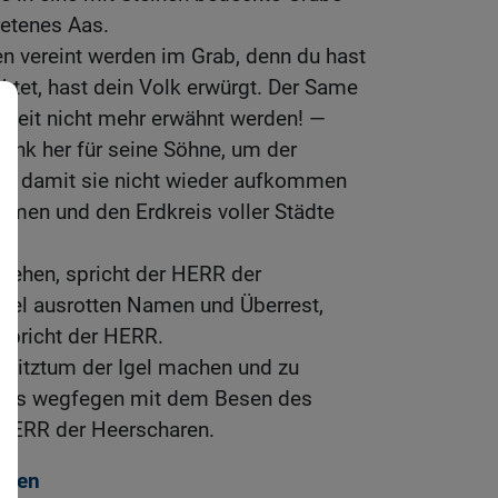
retenes Aas.
nen vereint werden im Grab, denn du hast
htet, hast dein Volk erwürgt. Der Same
igkeit nicht mehr erwähnt werden! —
bank her für seine Söhne, um der
len, damit sie nicht wieder aufkommen
ehmen und den Erdkreis voller Städte
fstehen, spricht der HERR der
bel ausrotten Namen und Überrest,
spricht der HERR.
esitztum der Igel machen und zu
 es wegfegen mit dem Besen des
r HERR der Heerscharen.
rien