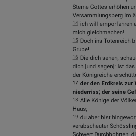
Sterne Gottes erhöhen u
Versammlungsberg im ä
14
ich will emporfahren
mich gleichmachen!
15
Doch ins Totenreich bi
Grube!
16
Die dich sehen, schau
dich [und sagen]: Ist das 
der Königreiche erschütte
17
der den Erdkreis zur
niederriss; der seine G
18
Alle Könige der Völker
Haus;
19
du aber bist hingeworf
verabscheuter Schösslin
Schwert Durchbohrten, di