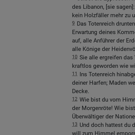
des Libanon, [sie sagen]
kein Holzfäller mehr zu u
9
Das Totenreich drunten
Erwartung deines Kommen
auf, alle Anführer der Er
alle Könige der Heidenvö
10
Sie alle ergreifen das
kraftlos geworden wie wi
11
Ins Totenreich hinabg
deiner Harfen; Maden we
Decke.
12
Wie bist du vom Himm
der Morgenröte! Wie bis
Überwältiger der Natione
13
Und doch hattest du 
will zum Himmel empors