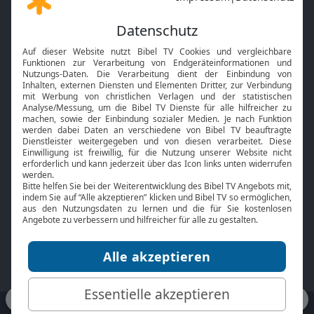
Gott und Bibel erklärt
Newsletter
Feiertage
Mobile App
Interviews
Kids App
Neuigkeiten
Smart TV
HbbTV
Bibelthek Online-Bibel
Nächster Gottesdienst
Bibel TV
Service
Über uns
Kontakt
Jobs
TV-Empfang
Presse
FAQ
Mediadaten
bibeltv.de:
Impressum
Datenschutz