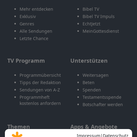
Mehr entdecken
Bibel TV
Exklusiv
Bibel TV Impuls
Genres
EchtJetzt
Alle Sendungen
MeinGottesdienst
Letzte Chance
TV Programm
Unterstützen
Programmübersicht
Weitersagen
Tipps der Redaktion
Beten
Sendungen von A-Z
Spenden
Programmheft
Testamentsspende
kostenlos anfordern
Botschafter werden
Themen
Apps & Angebote