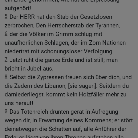
aufgehört!
5
Der HERR hat den Stab der Gesetzlosen
zerbrochen, Den Herrscherstab der Tyrannen,
6
der die Völker im Grimm schlug mit
unaufhörlichen Schlägen, der im Zorn Nationen
niedertrat mit schonungsloser Verfolgung.
7
Jetzt ruht die ganze Erde und ist still; man
bricht in Jubel aus.
8
Selbst die Zypressen freuen sich über dich, und
die Zedern des Libanon, [sie sagen]: Seitdem du
darniederliegst, kommt kein Holzfäller mehr zu
uns herauf!
9
Das Totenreich drunten gerät in Aufregung
wegen dir, in Erwartung deines Kommens; er stört
deinetwegen die Schatten auf, alle Anführer der
Erde; er lässt von ihren Thronen aufstehen alle