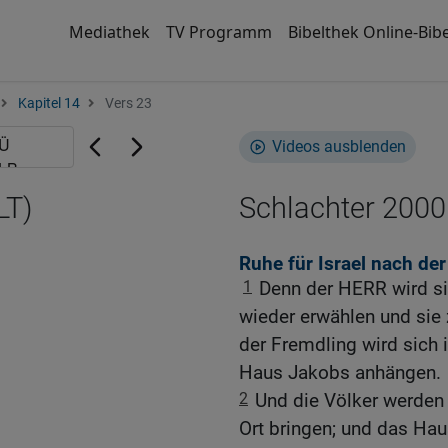
Mediathek
TV Programm
Bibelthek Online-Bibe
Kapitel 14
Vers 23
Videos ausblenden
LT)
Schlachter 2000
Ruhe für Israel nach de
1
Denn der HERR wird si
wieder erwählen und sie 
der Fremdling wird sich
Haus Jakobs anhängen.
2
Und die Völker werden 
Ort bringen; und das Ha