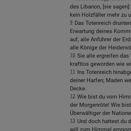
des Libanon, [sie sagen]
kein Holzfäller mehr zu u
9
Das Totenreich drunten
Erwartung deines Kommen
auf, alle Anführer der Er
alle Könige der Heidenvö
10
Sie alle ergreifen das
kraftlos geworden wie wi
11
Ins Totenreich hinabg
deiner Harfen; Maden we
Decke.
12
Wie bist du vom Himm
der Morgenröte! Wie bis
Überwältiger der Natione
13
Und doch hattest du 
will zum Himmel empors