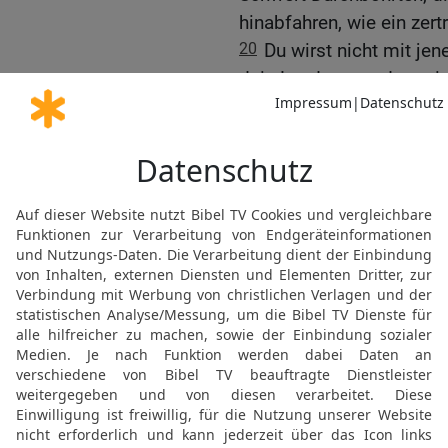
hinabfahren, wie ein zert
20
Du wirst nicht mit je
dein Land zugrunde geric
der Übeltäter wird in Ew
21
Richtet eine Schlacht
Missetat ihrer Väter wil
und die Erde in Besitz n
machen!«
22
Ich will gegen sie au
Heerscharen, und von Ba
Spross und Schössling!, 
23
Und ich will es zum 
Wassersümpfen und will
Verderbens!, spricht de
Weissagung gegen Assy