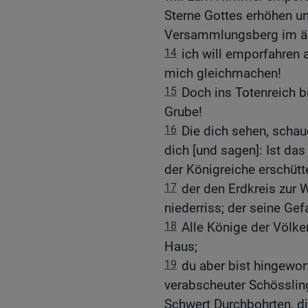
Sterne Gottes erhöhen u
Versammlungsberg im ä
14
ich will emporfahren
mich gleichmachen!
15
Doch ins Totenreich bi
Grube!
16
Die dich sehen, schau
dich [und sagen]: Ist das 
der Königreiche erschütte
17
der den Erdkreis zur 
niederriss; der seine Ge
18
Alle Könige der Völker
Haus;
19
du aber bist hingeworf
verabscheuter Schösslin
Schwert Durchbohrten, di