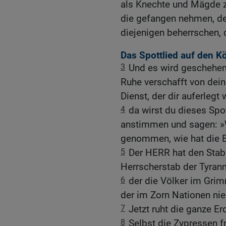
als Knechte und Mägde z
die gefangen nehmen, de
diejenigen beherrschen, 
Das Spottlied auf den K
3
Und es wird geschehen
Ruhe verschafft von dei
Dienst, der dir auferlegt 
4
da wirst du dieses Spo
anstimmen und sagen: »W
genommen, wie hat die E
5
Der HERR hat den Stab
Herrscherstab der Tyrann
6
der die Völker im Grim
der im Zorn Nationen nie
7
Jetzt ruht die ganze Erd
8
Selbst die Zypressen f