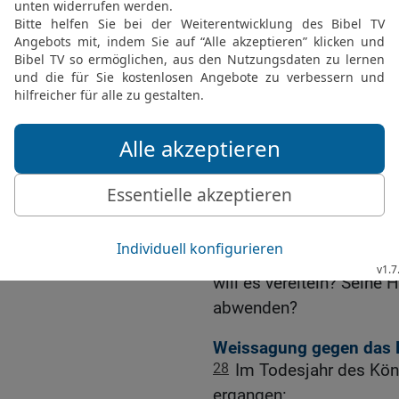
24
Der HERR der Heersch
Fürwahr, es soll gesche
und es soll zustande ko
25
Ich will den Assyrer 
will ihn zertreten auf me
ihnen genommen werden u
fallen.
26
Das ist der Ratschlus
Erde, und dies ist die Ha
Völker!
27
Denn der HERR der He
will es vereiteln? Seine 
abwenden?
Weissagung gegen das L
28
Im Todesjahr des Kön
ergangen: