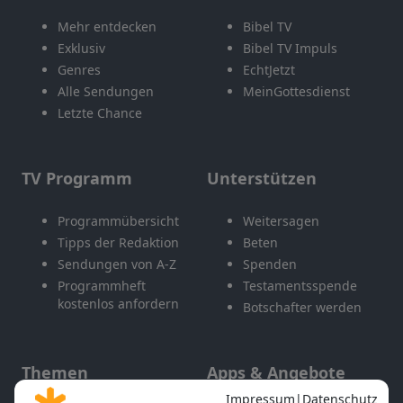
Mehr entdecken
Bibel TV
Exklusiv
Bibel TV Impuls
Genres
EchtJetzt
Alle Sendungen
MeinGottesdienst
Letzte Chance
TV Programm
Unterstützen
Programmübersicht
Weitersagen
Tipps der Redaktion
Beten
Sendungen von A-Z
Spenden
Programmheft
Testamentsspende
kostenlos anfordern
Botschafter werden
Themen
Apps & Angebote