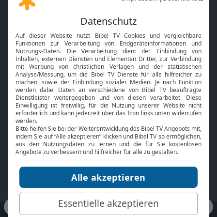
Gott und Bibel erklärt
Newsletter
Feiertage
Mobile App
Interviews
Kids App
Neuigkeiten
Smart TV
HbbTV
Bibelthek Online-Bibel
Nächster Gottesdienst
Bibel TV
Service
Über uns
Kontakt
Jobs
TV-Empfang
Presse
FAQ
Mediadaten
bibeltv.de:
Impressum
Datenschutz