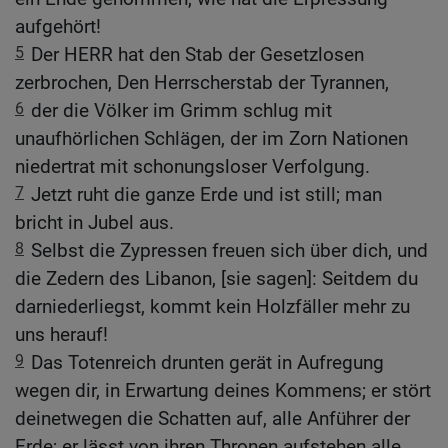
aufgehört!
5
Der HERR hat den Stab der Gesetzlosen
zerbrochen, Den Herrscherstab der Tyrannen,
6
der die Völker im Grimm schlug mit
unaufhörlichen Schlägen, der im Zorn Nationen
niedertrat mit schonungsloser Verfolgung.
7
Jetzt ruht die ganze Erde und ist still; man
bricht in Jubel aus.
8
Selbst die Zypressen freuen sich über dich, und
die Zedern des Libanon, [sie sagen]: Seitdem du
darniederliegst, kommt kein Holzfäller mehr zu
uns herauf!
9
Das Totenreich drunten gerät in Aufregung
wegen dir, in Erwartung deines Kommens; er stört
deinetwegen die Schatten auf, alle Anführer der
Erde; er lässt von ihren Thronen aufstehen alle