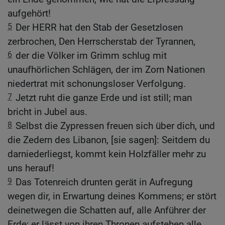
aufgehört!
5
Der HERR hat den Stab der Gesetzlosen
zerbrochen, Den Herrscherstab der Tyrannen,
6
der die Völker im Grimm schlug mit
unaufhörlichen Schlägen, der im Zorn Nationen
niedertrat mit schonungsloser Verfolgung.
7
Jetzt ruht die ganze Erde und ist still; man
bricht in Jubel aus.
8
Selbst die Zypressen freuen sich über dich, und
die Zedern des Libanon, [sie sagen]: Seitdem du
darniederliegst, kommt kein Holzfäller mehr zu
uns herauf!
9
Das Totenreich drunten gerät in Aufregung
wegen dir, in Erwartung deines Kommens; er stört
deinetwegen die Schatten auf, alle Anführer der
Erde; er lässt von ihren Thronen aufstehen alle