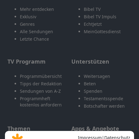
Mehr entdecken
Bibel TV
Exklusiv
Bibel TV Impuls
Genres
EchtJetzt
Alle Sendungen
MeinGottesdienst
Letzte Chance
TV Programm
Unterstützen
Programmübersicht
Weitersagen
Tipps der Redaktion
Beten
Sendungen von A-Z
Spenden
Programmheft
Testamentsspende
kostenlos anfordern
Botschafter werden
Themen
Apps & Angebote