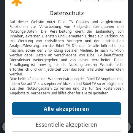
Gott und Bibel erklärt
Newsletter
Feiertage
Mobile App
Interviews
Kids App
Neuigkeiten
Smart TV
HbbTV
Bibelthek Online-Bibel
Nächster Gottesdienst
Bibel TV
Service
Über uns
Kontakt
Jobs
TV-Empfang
Presse
FAQ
Mediadaten
bibeltv.de:
Impressum
Datenschutz