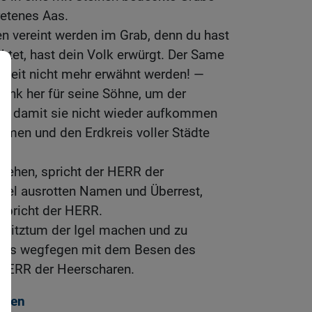
retenes Aas.
nen vereint werden im Grab, denn du hast
htet, hast dein Volk erwürgt. Der Same
igkeit nicht mehr erwähnt werden! —
bank her für seine Söhne, um der
len, damit sie nicht wieder aufkommen
ehmen und den Erdkreis voller Städte
fstehen, spricht der HERR der
bel ausrotten Namen und Überrest,
spricht der HERR.
esitztum der Igel machen und zu
 es wegfegen mit dem Besen des
r HERR der Heerscharen.
rien