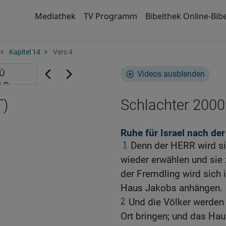
Mediathek
TV Programm
Bibelthek Online-Bibe
Kapitel 14
Vers 4
Videos ausblenden
T)
Schlachter 2000
Ruhe für Israel nach de
1
Denn der HERR wird si
wieder erwählen und sie 
der Fremdling wird sich
Haus Jakobs anhängen.
2
Und die Völker werden 
Ort bringen; und das Ha