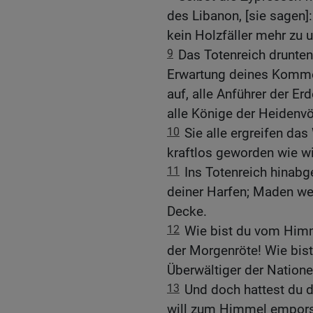
des Libanon, [sie sagen]
kein Holzfäller mehr zu u
9
Das Totenreich drunten
Erwartung deines Kommen
auf, alle Anführer der Er
alle Könige der Heidenvö
10
Sie alle ergreifen das
kraftlos geworden wie wi
11
Ins Totenreich hinabg
deiner Harfen; Maden we
Decke.
12
Wie bist du vom Himm
der Morgenröte! Wie bis
Überwältiger der Natione
13
Und doch hattest du 
will zum Himmel empors