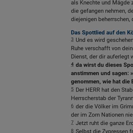
als Knechte und Mägde z
die gefangen nehmen, de
diejenigen beherrschen, 
Das Spottlied auf den K
3
Und es wird geschehen
Ruhe verschafft von dei
Dienst, der dir auferlegt 
4
da wirst du dieses Spo
anstimmen und sagen: »W
genommen, wie hat die 
5
Der HERR hat den Stab
Herrscherstab der Tyrann
6
der die Völker im Grim
der im Zorn Nationen nie
7
Jetzt ruht die ganze Erd
8
Selbst die Zypressen f