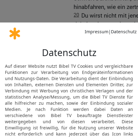
hinabfahren, wie ein zert
20
Du wirst nicht mit je
dein Land zugrunde geric
der Übeltäter wird in Ew
21
Richtet eine Schlacht
Missetat ihrer Väter wil
und die Erde in Besitz n
machen!«
22
Ich will gegen sie au
Heerscharen, und von Ba
Spross und Schössling!, 
23
Und ich will es zum B
Wassersümpfen und will
Verderbens!, spricht de
Weissagung gegen Assy