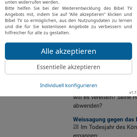
24
Der HERR der Heersch
Fürwahr, es soll gesche
und es soll zustande ko
25
Ich will den Assyrer 
will ihn zertreten auf me
ihnen genommen werden u
fallen.
26
Das ist der Ratschlus
Erde, und dies ist die Ha
Völker!
27
Denn der HERR der He
will es vereiteln? Seine 
abwenden?
Weissagung gegen das L
28
Im Todesjahr des Kön
ergangen: