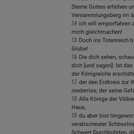
Sterne Gottes erhöhen u
Versammlungsberg im ä
14
ich will emporfahren
mich gleichmachen!
15
Doch ins Totenreich bi
Grube!
16
Die dich sehen, schau
dich [und sagen]: Ist das 
der Königreiche erschütte
17
der den Erdkreis zur 
niederriss; der seine Ge
18
Alle Könige der Völker
Haus;
19
du aber bist hingeworf
verabscheuter Schösslin
Schwert Durchbohrten, di