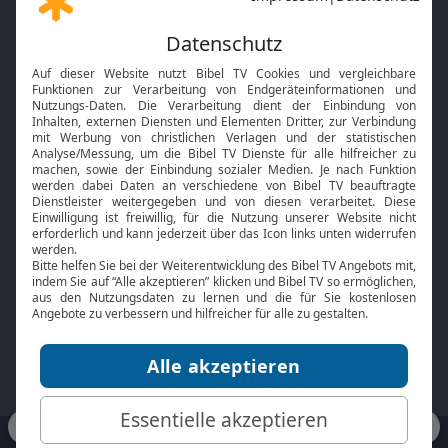
Gott und Bibel erklärt
Newsletter
Feiertage
Mobile App
Interviews
Kids App
Neuigkeiten
Smart TV
HbbTV
Bibelthek Online-Bibel
Nächster Gottesdienst
Bibel TV
Service
Über uns
Kontakt
Jobs
TV-Empfang
Presse
FAQ
Mediadaten
bibeltv.de:
Impressum
Datenschutz