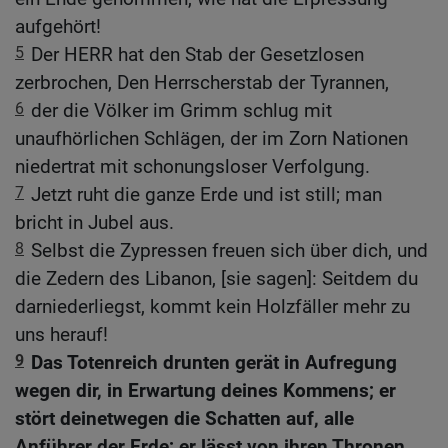
aufgehört!
5
Der HERR hat den Stab der Gesetzlosen
zerbrochen, Den Herrscherstab der Tyrannen,
6
der die Völker im Grimm schlug mit
unaufhörlichen Schlägen, der im Zorn Nationen
niedertrat mit schonungsloser Verfolgung.
7
Jetzt ruht die ganze Erde und ist still; man
bricht in Jubel aus.
8
Selbst die Zypressen freuen sich über dich, und
die Zedern des Libanon, [sie sagen]: Seitdem du
darniederliegst, kommt kein Holzfäller mehr zu
uns herauf!
9
Das Totenreich drunten gerät in Aufregung
wegen dir, in Erwartung deines Kommens; er
stört deinetwegen die Schatten auf, alle
Anführer der Erde; er lässt von ihren Thronen