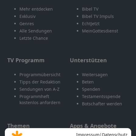
Mehr entdecken
Bibel TV
Exklusiv
Bibel TV Impuls
Genres
EchtJetzt
Alle Sendungen
MeinGottesdienst
Letzte Chance
TV Programm
Unterstützen
Programmübersicht
Weitersagen
Tipps der Redaktion
Beten
Sendungen von A-Z
Spenden
Programmheft
Testamentsspende
kostenlos anfordern
Botschafter werden
Themen
Apps & Angebote