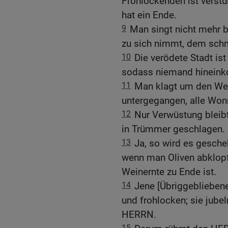
Frohlockenden ist verst
hat ein Ende.
9
Man singt nicht mehr 
zu sich nimmt, dem schm
10
Die verödete Stadt ist
sodass niemand hinein
11
Man klagt um den Wein
untergegangen, alle Won
12
Nur Verwüstung bleibt
in Trümmer geschlagen.
13
Ja, so wird es gesche
wenn man Oliven abklopf
Weinernte zu Ende ist.
14
Jene [Übriggeblieben
und frohlocken; sie jube
HERRN.
15