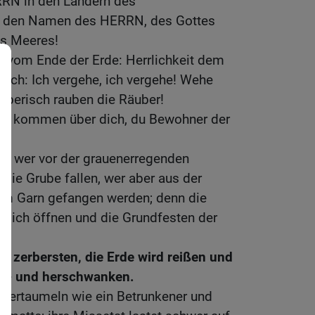
RN in den Ländern des
t] den Namen des HERRN, des Gottes
es Meeres!
 vom Ende der Erde: Herrlichkeit dem
rach: Ich vergehe, ich vergehe! Wehe
äuberisch rauben die Räuber!
rn kommen über dich, du Bewohner der
n, wer vor der grauenerregenden
n die Grube fallen, wer aber aus der
 im Garn gefangen werden; denn die
 sich öffnen und die Grundfesten der
d zerbersten, die Erde wird reißen und
hin- und herschwanken.
d hertaumeln wie ein Betrunkener und