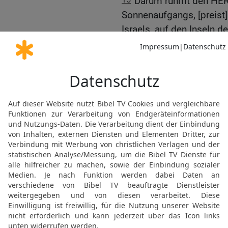
Darum rühmt den HER
Sonnenaufgangs, [preis
Israels, auf den Inseln d
16
Wir hören Lobgesänge
Gerechten! — Ich aber sp
mir! Räuber rauben, ja, r
17
Grauen, Grube und Ga
Erde!
18
Und es wird geschehe
Stimme flieht, der wird i
Grube heraufsteigt, wird
Fenster der Höhe werden
Erde erbeben.
19
Die Erde wird krachen
bersten, die Erde wird 
20
Die Erde wird hin- un