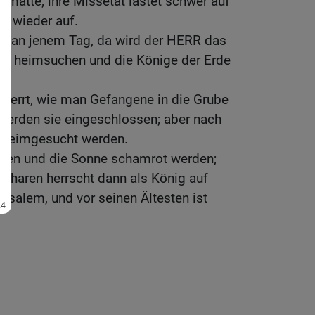
matte; ihre Missetat lastet schwer auf
cht wieder auf.
n an jenem Tag, da wird der HERR das
he heimsuchen und die Könige der Erde
sperrt, wie man Gefangene in die Grube
 werden sie eingeschlossen; aber nach
e heimgesucht werden.
öten und die Sonne schamrot werden;
charen herrscht dann als König auf
usalem, und vor seinen Ältesten ist