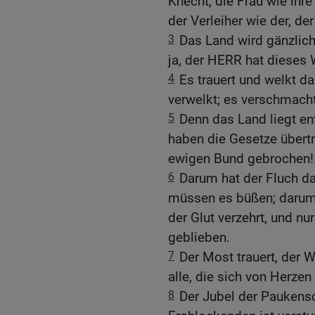
Knecht, die Frau wie ihr
der Verleiher wie der, de
3
Das Land wird gänzlich
ja, der HERR hat dieses
4
Es trauert und welkt d
verwelkt; es verschmach
5
Denn das Land liegt en
haben die Gesetze übertr
ewigen Bund gebrochen!
6
Darum hat der Fluch da
müssen es büßen; darum
der Glut verzehrt, und n
geblieben.
7
Der Most trauert, der 
alle, die sich von Herzen
8
Der Jubel der Paukensc