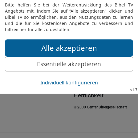
schaukeln wie eine Hänge
ihr; sie fällt und steht ni
21
Und es wird geschehe
Heer der Höhe in der Hö
auf Erden;
22
und sie werden einge
einsperrt, und im Kerker
vielen Jahren werden si
23
Da wird der Mond err
denn der HERR der Heers
dem Berg Zion und in Jer
Herrlichkeit.
© 2000 Genfer Bibelgesellschaft