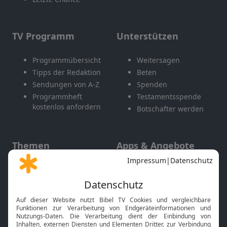
TV Programm
Unterstützen
Programmübersicht
Weitersagen
Tipps der Redaktion
Beten
Sendungen von A-Z
Spenden
Programmheft
Testamentsspende
kostenlos anfordern
Botschafter werden
Themen
Apps & Angebote
Gott und Bibel erklärt
Newsletter
Feiertage
Mobile App
Interviews
Kids App
Neuigkeiten
Smart TV
HbbTV