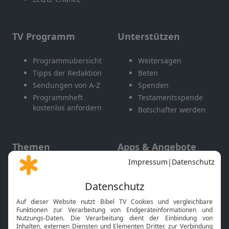
TV Programm
Unterstützen
Programmübersicht
Weitersagen
Tipps der Redaktion
Beten
Sendungen von A-Z
Spenden
Programmheft
Testamentsspende
kostenlos anfordern
Botschafter werden
Themen
Apps & Angebote
Gott und Bibel erklärt
Newsletter
Feiertage
Mobile App
Interviews
Kids App
Neuigkeiten
Smart TV
HbbTV