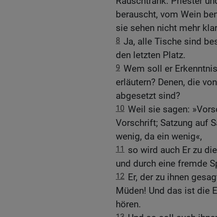
Rauschtrank: Priester u
berauscht, vom Wein ben
sie sehen nicht mehr klar,
8
Ja, alle Tische sind b
den letzten Platz.
9
Wem soll er Erkenntnis
erläutern? Denen, die vo
abgesetzt sind?
10
Weil sie sagen: »Vorsc
Vorschrift; Satzung auf S
wenig, da ein wenig«,
11
so wird auch Er zu d
und durch eine fremde S
12
Er, der zu ihnen gesag
Müden! Und das ist die E
hören.
13