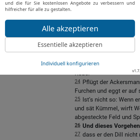
und wird beben vor Zorn 
ja, sein fremdartiges Wer
seine unerhörte Arbeit zu
22
Und nun treibt keinen 
gemacht werden; denn i
HERRN der Heerscharen, 
Strafgericht über das ga
23
Horcht auf und hört 
Rede!
24
Pflügt der Ackersman
Furchen und eggt er auf
25
Ist’s nicht so: Wenn er
und sät Kümmel, wirft W
abgesteckte Feld und Sp
26
Und dieses Vorgehen l
27
dass er den Dill nich