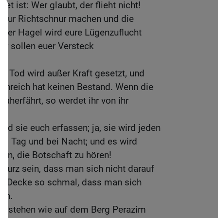
t ist: Wer glaubt, der flieht nicht!
t zur Richtschnur machen und die
 der Hagel wird eure Lügenzuflucht
er sollen euer Versteck
 Tod wird außer Kraft gesetzt, und
tenreich hat keinen Bestand. Wenn die
herfährt, so werdet ihr von ihr
wird sie euch erfassen; ja, sie wird jeden
i Tag und bei Nacht; und es wird
ein, die Botschaft zu hören!
 kurz sein, dass man sich nicht darauf
ie Decke so schmal, dass man sich
ann.
ufstehen wie auf dem Berg Perazim