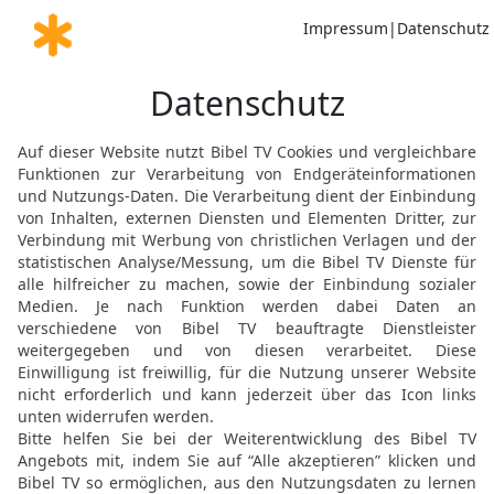
der aufs Festeste gegründe
17
Und ich will das Rech
Gerechtigkeit zur Waage;
wegreißen, und die Wass
wegschwemmen.
18
Und euer Bund mit dem
euer Vertrag mit dem To
überschwemmende Flut da
zermalmt werden;
19
sooft sie daherfährt, 
Morgen daherkommen, be
schon lauter Schrecken s
20
Denn das Bett wird so
ausstrecken kann, und d
nicht in sie einwickeln k
21
Denn der HERR wird a