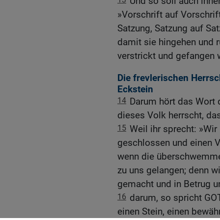
Und so soll auch ihn
»Vorschrift auf Vorschrif
Satzung, Satzung auf Sat
damit sie hingehen und r
verstrickt und gefangen 
Die frevlerischen Herrs
Eckstein
14
Darum hört das Wort d
dieses Volk herrscht, das
15
Weil ihr sprecht: »Wi
geschlossen und einen V
wenn die überschwemmen
zu uns gelangen; denn wi
gemacht und in Betrug u
16
darum, so spricht GOTT
einen Stein, einen bewähr