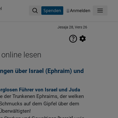
l
Spenden
Anmelden
Menü
Jesaja 28, Vers 26
 online lesen
gen über Israel (Ephraim) und
orglosen Führer von Israel und Juda
e der Trunkenen Ephraims, der welken
n Schmucks auf dem Gipfel über dem
Überwältigten!