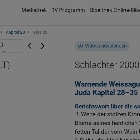
Mediathek
TV Programm
Bibelthek Online-Bibe
Kapitel 28
Vers 26
Videos ausblenden
LT)
Schlachter 2000
Warnende Weissagun
Juda Kapitel 28–35
Gerichtswort über die s
1
Wehe der stolzen Kron
Blume seines herrliche
fetten Tal der vom Wein 
2