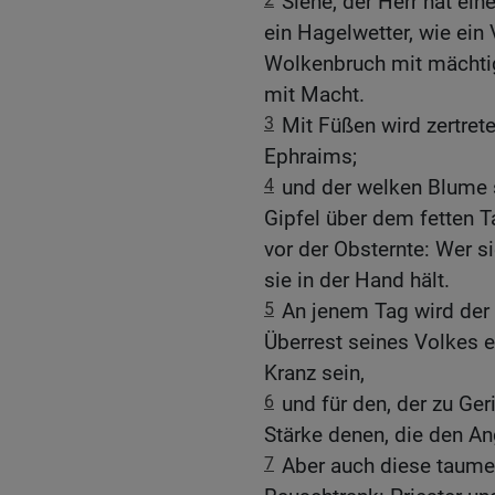
Siehe, der Herr hat ein
ein Hagelwetter, wie ein
Wolkenbruch mit mächtige
mit Macht.
3
Mit Füßen wird zertret
Ephraims;
4
und der welken Blume 
Gipfel über dem fetten T
vor der Obsternte: Wer sie
sie in der Hand hält.
5
An jenem Tag wird der
Überrest seines Volkes e
Kranz sein,
6
und für den, der zu Ger
Stärke denen, die den An
7
Aber auch diese taum