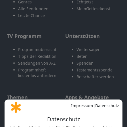
Genres
EchtJetzt
Alle Sendungen
MeinGottesdienst
Letzte Chance
TV Programm
Unterstützen
Programmübersicht
Weitersagen
Tipps der Redaktion
Beten
Sendungen von A-Z
Spenden
Programmheft
Testamentsspende
kostenlos anfordern
Botschafter werden
Themen
Apps & Angebote
Gott und Bibel erklärt
Newsletter
Feiertage
Mobile App
Interviews
Kids App