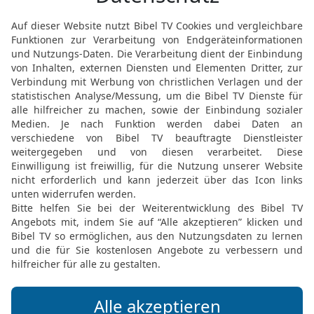
Disteln in ihren befesti
zur Wohnung dienen, z
14
Wüstentiere und Scha
Ziegenbock dem anderen zu
niederlassen und eine Ruh
15
Dort wird die Pfeilsch
ausbrüten und [ihre Jung
werden auch die Geier 
Gesellen.
16
Forscht nach im Buch
von alledem wird fehlen;
vermissen; denn mein Mun
Geist ist’s, der sie gesa
17
Und Er selbst hat ihn
hat es ihnen mit der Mes
besitzen und darin wohn