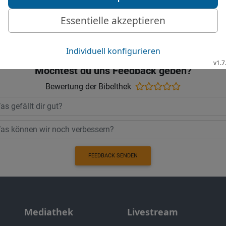
© 2000 Genfer Bibelgesellschaft
Möchtest du uns Feedback geben?
Bewertung der Bibelthek
FEEDBACK SENDEN
Mediathek
Livestream