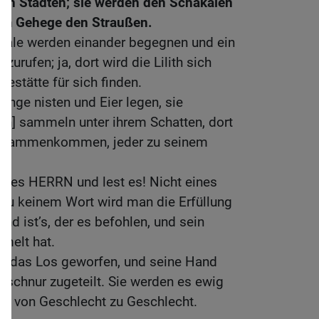
gten Städten; sie werden den Schakalen
um Gehege den Straußen.
kale werden einander begegnen und ein
rufen; ja, dort wird die Lilith sich
estätte für sich finden.
lange nisten und Eier legen, sie
en] sammeln unter ihrem Schatten, dort
zusammenkommen, jeder zu seinem
 des HERRN und lest es! Nicht eines
 zu keinem Wort wird man die Erfüllung
d ist’s, der es befohlen, und sein
mmelt hat.
en das Los geworfen, und seine Hand
sschnur zugeteilt. Sie werden es ewig
en von Geschlecht zu Geschlecht.