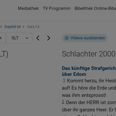
Mediathek
TV Programm
Bibelthek Online-Bibe
Kapitel 34
Vers 13
Videos ausblenden
LT)
Schlachter 2000
Das künftige Strafgeric
über Edom
1
Kommt herzu, ihr Heide
auf! Es höre die Erde und 
was ihm entsprosst!
2
Denn der HERR ist zorn
über ihr ganzes Heer. Er