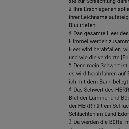
sie zur Schlachtung dah
3
Ihre Erschlagenen sol
ihrer Leichname aufstei
Blut triefen.
4
Das gesamte Heer des 
Himmel werden zusammeng
Heer wird herabfallen, w
und wie die verdorrte [F
5
Denn mein Schwert ist
es wird herabfahren auf
ich mit dem Bann belegt
6
Das Schwert des HERRN i
Blut der Lämmer und Böc
der HERR hält ein Schlac
Schlachten im Land Edo
7
Da werden die Büffel mi