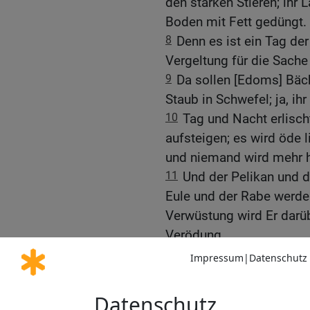
den starken Stieren; ihr 
Boden mit Fett gedüngt.
8
Denn es ist ein Tag de
Vergeltung für die Sache
9
Da sollen [Edoms] Bäc
Staub in Schwefel; ja, i
10
Tag und Nacht erlisch
aufsteigen; es wird öde 
und niemand wird mehr h
11
Und der Pelikan und d
Eule und der Rabe werde
Verwüstung wird Er darü
Verödung.
12
Von ihrem alten Adel 
Königtum auszurufen, und
13
In ihren Palästen we