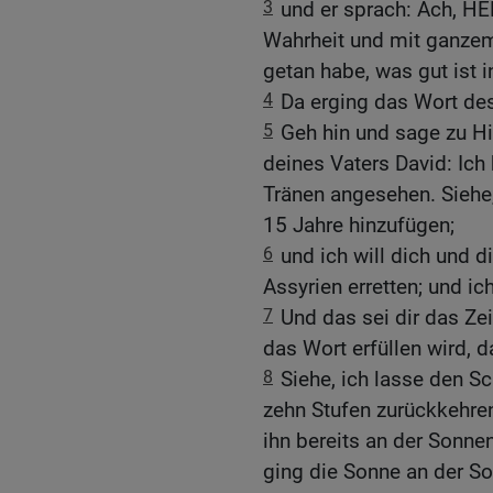
3
und er sprach: Ach, HE
Wahrheit und mit ganzem
getan habe, was gut ist 
4
Da erging das Wort d
5
Geh hin und sage zu Hi
deines Vaters David: Ich
Tränen angesehen. Siehe,
15 Jahre hinzufügen;
6
und ich will dich und 
Assyrien erretten; und ic
7
Und das sei dir das 
das Wort erfüllen wird, 
8
Siehe, ich lasse den 
zehn Stufen zurückkehren
ihn bereits an der Sonne
ging die Sonne an der So