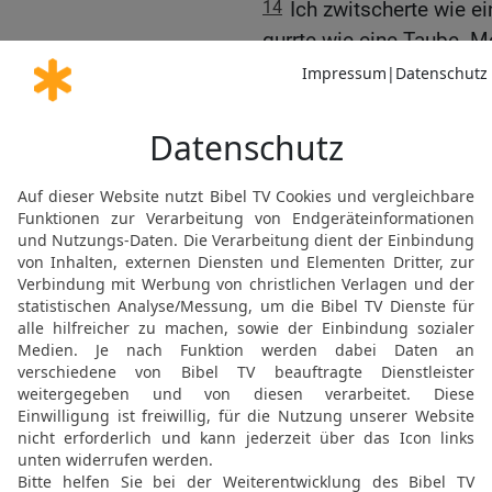
14
Ich zwitscherte wie e
gurrte wie eine Taube. 
Höhe: Ach, Herr, ich bin b
15
Was [anderes] sollte 
führte es auch aus! Ich w
wandeln wegen dieser B
16
O Herr, dadurch lebt 
Leben meines Geistes! 
aufleben lassen.
17
Siehe, zum Frieden die
Seele liebevoll umfange
herausgezogen; denn du 
Rücken geworfen!
18
Denn das Totenreich k
preisen; und die in die G
Treue hoffen;