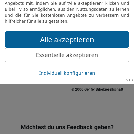
19
sondern der Lebendige,
es heute tue. Der Vater e
20
HERR! Dafür, dass du 
unseres Lebens unser Sa
HERRN!
21
Denn Jesaja hatte ge
streiche sie ihm als Sal
werden!
22
Da hatte Hiskia gefra
in das Haus des HERRN
© 2000 Genfer Bibelgesellschaft
Möchtest du uns Feedback geben?