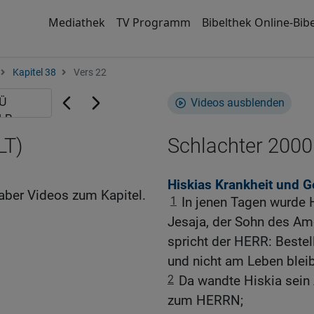
Mediathek
TV Programm
Bibelthek Online-Bibe
Kapitel 38
Vers 22
Videos ausblenden
LT)
Schlachter 2000
Hiskias Krankheit und 
aber Videos zum Kapitel.
1
In jenen Tagen wurde 
Jesaja, der Sohn des Am
spricht der HERR: Bestel
und nicht am Leben blei
2
Da wandte Hiskia sein
zum HERRN;