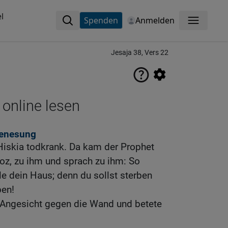
l
Spenden
Anmelden
Menü
Jesaja 38, Vers 22
 online lesen
Genesung
Hiskia todkrank. Da kam der Prophet
oz, zu ihm und sprach zu ihm: So
le dein Haus; denn du sollst sterben
ben!
 Angesicht gegen die Wand und betete