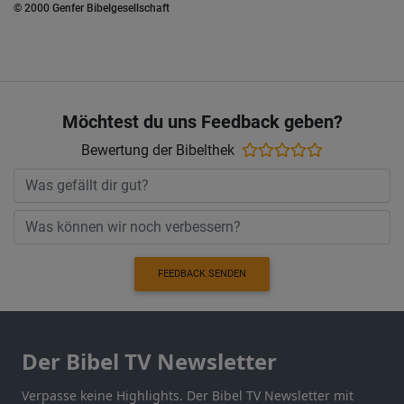
© 2000 Genfer Bibelgesellschaft
Möchtest du uns Feedback geben?
Bewertung der Bibelthek
FEEDBACK SENDEN
Der Bibel TV Newsletter
Verpasse keine Highlights. Der Bibel TV Newsletter mit