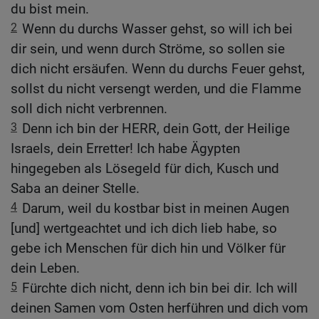
du bist mein.
2
Wenn du durchs Wasser gehst, so will ich bei
dir sein, und wenn durch Ströme, so sollen sie
dich nicht ersäufen. Wenn du durchs Feuer gehst,
sollst du nicht versengt werden, und die Flamme
soll dich nicht verbrennen.
3
Denn ich bin der HERR, dein Gott, der Heilige
Israels, dein Erretter! Ich habe Ägypten
hingegeben als Lösegeld für dich, Kusch und
Saba an deiner Stelle.
4
Darum, weil du kostbar bist in meinen Augen
[und] wertgeachtet und ich dich lieb habe, so
gebe ich Menschen für dich hin und Völker für
dein Leben.
5
Fürchte dich nicht, denn ich bin bei dir. Ich will
deinen Samen vom Osten herführen und dich vom