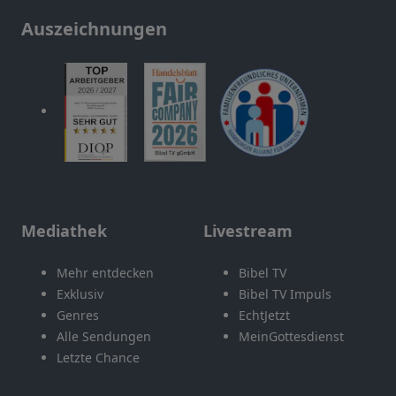
Auszeichnungen
Mediathek
Livestream
Mehr entdecken
Bibel TV
Exklusiv
Bibel TV Impuls
Genres
EchtJetzt
Alle Sendungen
MeinGottesdienst
Letzte Chance