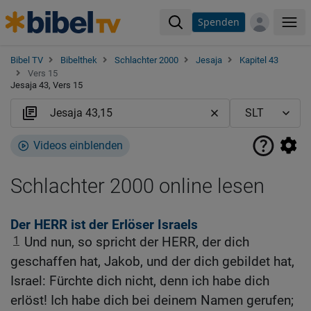
Spenden
Me
Bibel TV
Bibelthek
Schlachter 2000
Jesaja
Kapitel 43
Vers 15
Jesaja 43, Vers 15
Videos einblenden
Schlachter 2000 online lesen
Der HERR ist der Erlöser Israels
1
Und nun, so spricht der HERR, der dich
geschaffen hat, Jakob, und der dich gebildet hat,
Israel: Fürchte dich nicht, denn ich habe dich
erlöst! Ich habe dich bei deinem Namen gerufen;