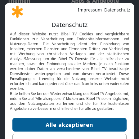
Themen
Apps & Angebote
Gott und Bibel erklärt
Newsletter
Feiertage
Mobile App
Interviews
Kids App
Neuigkeiten
Smart TV
HbbTV
Bibelthek Online-Bibel
Nächster Gottesdienst
Bibel TV
Service
Über uns
Kontakt
Jobs
TV-Empfang
Presse
FAQ
Mediadaten